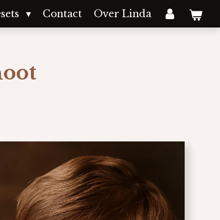
sets
Contact
Over Linda
hoot