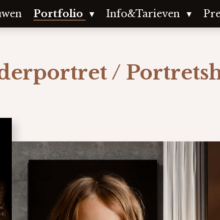
uwen
Portfolio
Info&Tarieven
Pre
derportret / Portrets