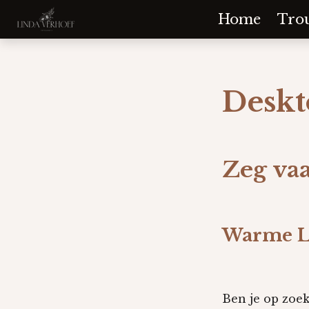
Ga
Home
Tro
direct
naar
de
Deskt
hoofdinhoud
Zeg vaa
Warme L
Ben je op zoe