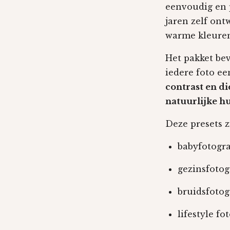
eenvoudig en p
jaren zelf on
warme kleuren
Het pakket be
iedere foto ee
contrast en di
natuurlijke h
Deze presets z
babyfotogra
gezinsfotog
bruidsfotog
lifestyle fo