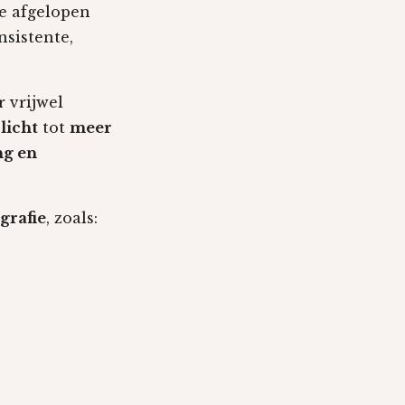
de afgelopen
sistente,
r vrijwel
licht
tot
meer
ng en
grafie
, zoals: