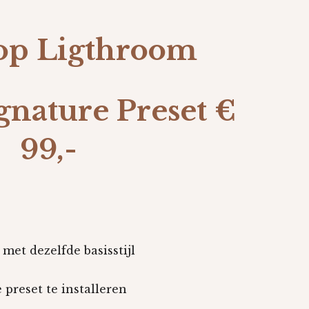
op Ligthroom
gnature Preset €
99,-
 met dezelfde basisstijl
preset te installeren