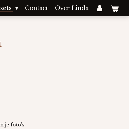
sets
Contact
Over Linda
m
 je foto’s