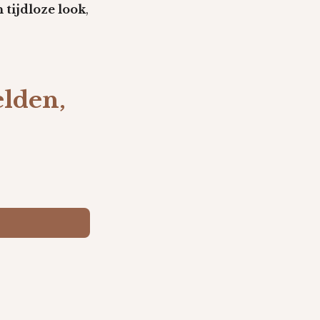
 tijdloze look
,
elden,