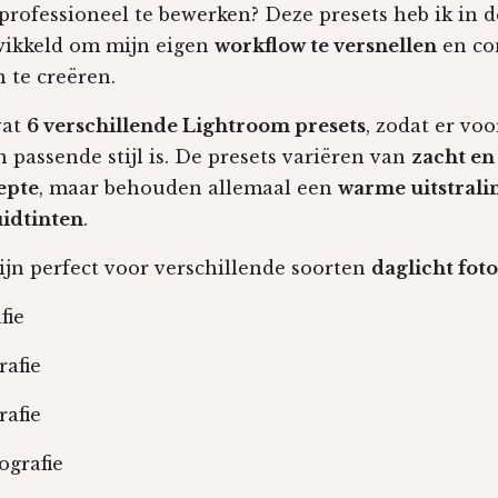
rofessioneel te bewerken? Deze presets heb ik in 
twikkeld om mijn eigen
workflow te versnellen
en con
 te creëren.
vat
6 verschillende Lightroom presets
, zodat er voo
n passende stijl is. De presets variëren van
zacht en 
epte
, maar behouden allemaal een
warme uitstrali
uidtinten
.
ijn perfect voor verschillende soorten
daglicht foto
fie
rafie
rafie
tografie